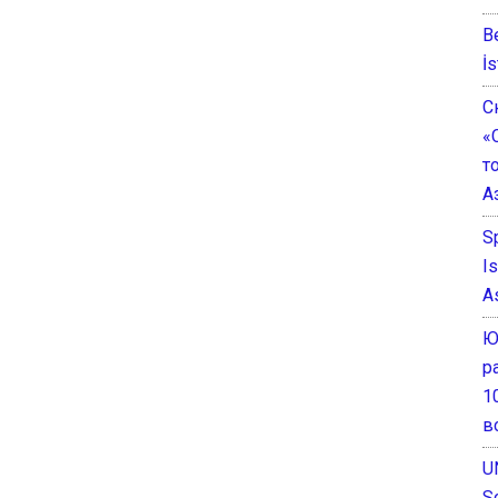
B
İs
С
«
т
А
S
I
A
Ю
р
1
в
U
S