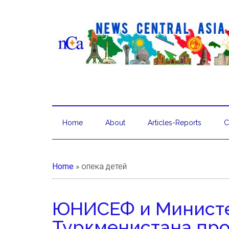
Home
About
Articles-Reports
C
Home
»
опека детей
ЮНИСЕФ и Министе
Туркменистана про