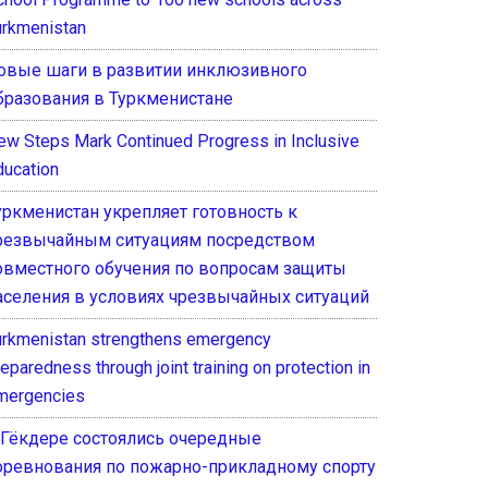
urkmenistan
овые шаги в развитии инклюзивного
бразования в Туркменистане
ew Steps Mark Continued Progress in Inclusive
ducation
уркменистан укрепляет готовность к
резвычайным ситуациям посредством
овместного обучения по вопросам защиты
аселения в условиях чрезвычайных ситуаций
urkmenistan strengthens emergency
eparedness through joint training on protection in
mergencies
 Гёкдере состоялись очередные
оревнования по пожарно-прикладному спорту