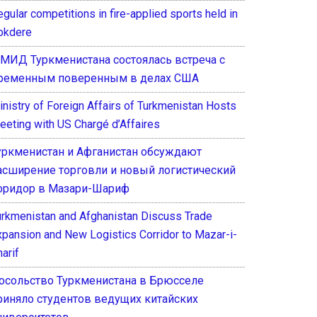
gular competitions in fire-applied sports held in
okdere
 МИД Туркменистана состоялась встреча с
ременным поверенным в делах США
inistry of Foreign Affairs of Turkmenistan Hosts
eeting with US Chargé d’Affaires
уркменистан и Афганистан обсуждают
асширение торговли и новый логистический
оридор в Мазари-Шариф
urkmenistan and Afghanistan Discuss Trade
xpansion and New Logistics Corridor to Mazar-i-
arif
осольство Туркменистана в Брюсселе
риняло студентов ведущих китайских