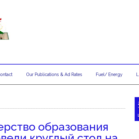
ontact
Our Publications & Ad Rates
Fuel/ Energy
L
рство образования
вели круглый стол на