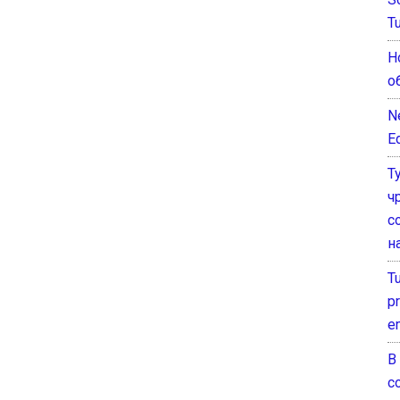
T
Н
о
N
E
Т
ч
с
н
T
pr
e
В
с