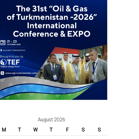
August 2026
M
T
W
T
F
S
S