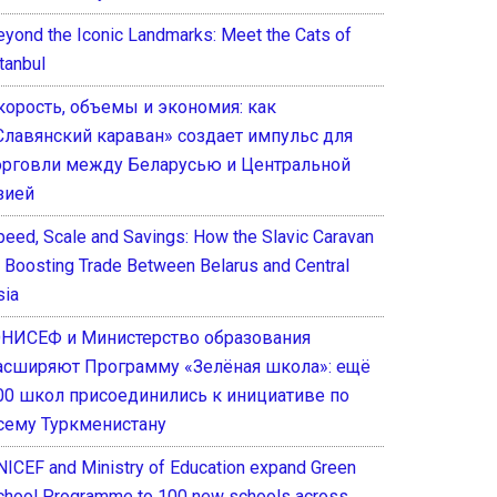
eyond the Iconic Landmarks: Meet the Cats of
tanbul
корость, объемы и экономия: как
Славянский караван» создает импульс для
орговли между Беларусью и Центральной
зией
peed, Scale and Savings: How the Slavic Caravan
s Boosting Trade Between Belarus and Central
sia
НИСЕФ и Министерство образования
асширяют Программу «Зелёная школа»: ещё
00 школ присоединились к инициативе по
сему Туркменистану
NICEF and Ministry of Education expand Green
chool Programme to 100 new schools across