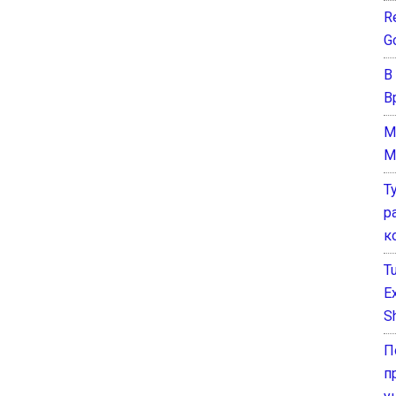
Re
G
В
В
M
M
Т
р
к
T
E
Sh
П
п