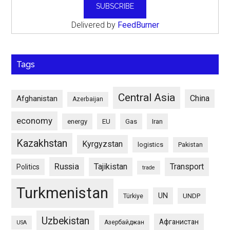
Delivered by
FeedBurner
Tags
Central Asia
China
Afghanistan
Azerbaijan
economy
energy
EU
Gas
Iran
Kazakhstan
Kyrgyzstan
logistics
Pakistan
Russia
Tajikistan
Transport
Politics
trade
Turkmenistan
UN
UNDP
Türkiye
Uzbekistan
Афганистан
Азербайджан
USA