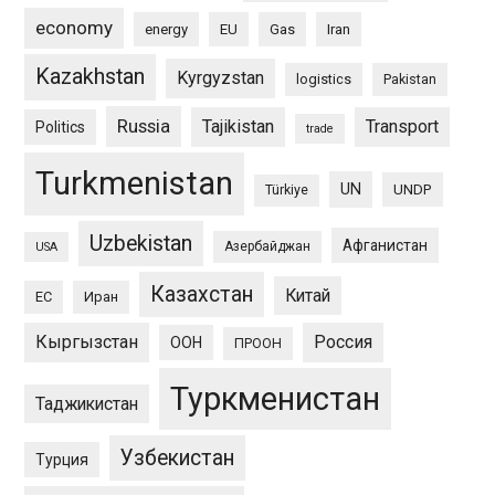
economy
energy
EU
Gas
Iran
Kazakhstan
Kyrgyzstan
logistics
Pakistan
Russia
Tajikistan
Transport
Politics
trade
Turkmenistan
UN
UNDP
Türkiye
Uzbekistan
Афганистан
Азербайджан
USA
Казахстан
Китай
ЕС
Иран
Кыргызстан
Россия
ООН
ПРООН
Туркменистан
Таджикистан
Узбекистан
Турция