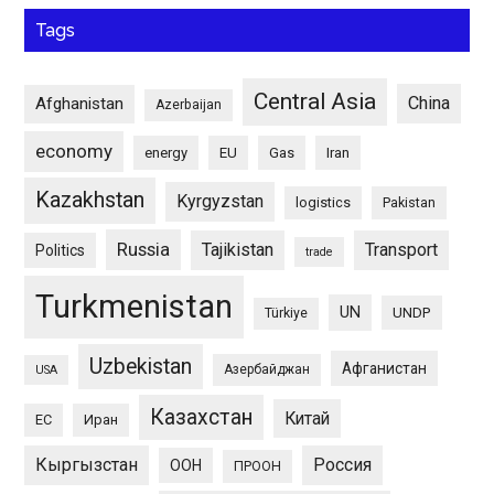
Tags
Central Asia
China
Afghanistan
Azerbaijan
economy
energy
EU
Gas
Iran
Kazakhstan
Kyrgyzstan
logistics
Pakistan
Russia
Tajikistan
Transport
Politics
trade
Turkmenistan
UN
UNDP
Türkiye
Uzbekistan
Афганистан
Азербайджан
USA
Казахстан
Китай
ЕС
Иран
Кыргызстан
Россия
ООН
ПРООН