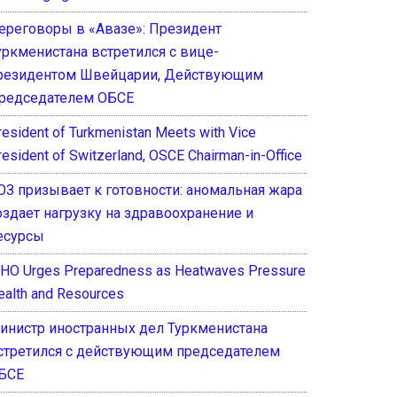
ереговоры в «Авазе»: Президент
уркменистана встретился с вице-
резидентом Швейцарии, Действующим
редседателем ОБСЕ
resident of Turkmenistan Meets with Vice
resident of Switzerland, OSCE Chairman-in-Office
ОЗ призывает к готовности: аномальная жара
оздает нагрузку на здравоохранение и
есурсы
HO Urges Preparedness as Heatwaves Pressure
ealth and Resources
инистр иностранных дел Туркменистана
стретился с действующим председателем
БСЕ