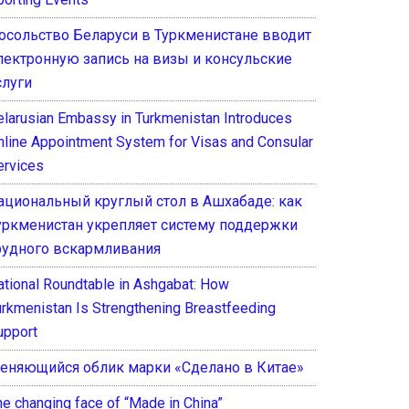
осольство Беларуси в Туркменистане вводит
лектронную запись на визы и консульские
слуги
elarusian Embassy in Turkmenistan Introduces
nline Appointment System for Visas and Consular
ervices
ациональный круглый стол в Ашхабаде: как
уркменистан укрепляет систему поддержки
рудного вскармливания
ational Roundtable in Ashgabat: How
urkmenistan Is Strengthening Breastfeeding
upport
еняющийся облик марки «Сделано в Китае»
he changing face of “Made in China”