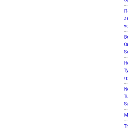
П
э
у
B
O
S
Н
Т
г
N
T
S
М
T