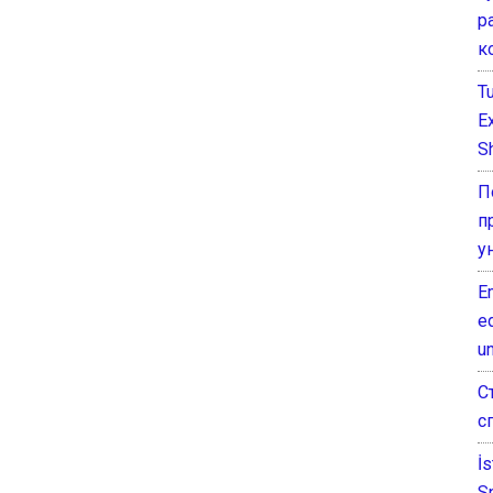
р
к
T
E
Sh
П
п
у
E
e
un
С
с
İ
S