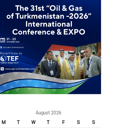
August 2026
M
T
W
T
F
S
S