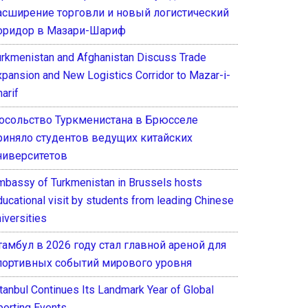
асширение торговли и новый логистический
оридор в Мазари-Шариф
urkmenistan and Afghanistan Discuss Trade
xpansion and New Logistics Corridor to Mazar-i-
arif
осольство Туркменистана в Брюсселе
риняло студентов ведущих китайских
ниверситетов
mbassy of Turkmenistan in Brussels hosts
ducational visit by students from leading Chinese
iversities
тамбул в 2026 году стал главной ареной для
портивных событий мирового уровня
stanbul Continues Its Landmark Year of Global
porting Events