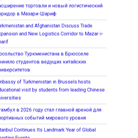
асширение торговли и новый логистический
оридор в Мазари-Шариф
urkmenistan and Afghanistan Discuss Trade
xpansion and New Logistics Corridor to Mazar-i-
arif
осольство Туркменистана в Брюсселе
риняло студентов ведущих китайских
ниверситетов
mbassy of Turkmenistan in Brussels hosts
ducational visit by students from leading Chinese
iversities
тамбул в 2026 году стал главной ареной для
портивных событий мирового уровня
stanbul Continues Its Landmark Year of Global
porting Events