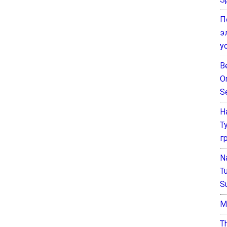
П
э
у
B
O
S
Н
Т
г
N
T
S
М
T