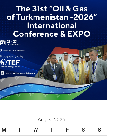
August 2026
M
T
W
T
F
S
S