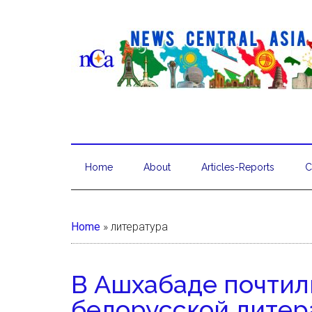
Home
About
Articles-Reports
C
Home
»
литература
В Ашхабаде почтил
белорусской литер