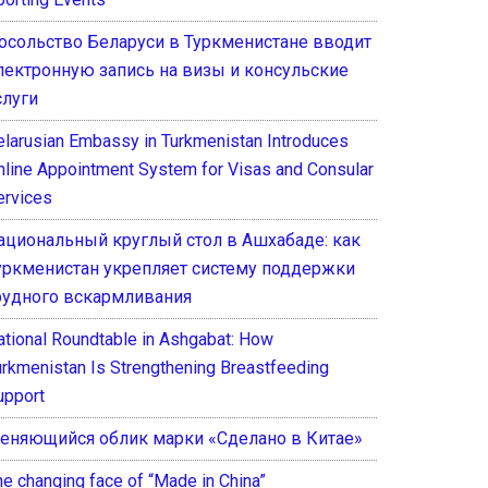
осольство Беларуси в Туркменистане вводит
лектронную запись на визы и консульские
слуги
elarusian Embassy in Turkmenistan Introduces
nline Appointment System for Visas and Consular
ervices
ациональный круглый стол в Ашхабаде: как
уркменистан укрепляет систему поддержки
рудного вскармливания
ational Roundtable in Ashgabat: How
urkmenistan Is Strengthening Breastfeeding
upport
еняющийся облик марки «Сделано в Китае»
he changing face of “Made in China”