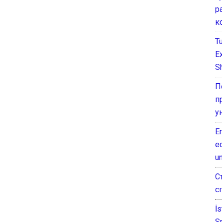
р
к
T
E
Sh
П
п
у
E
e
un
С
с
İ
S