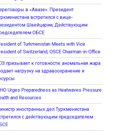
ереговоры в «Авазе»: Президент
уркменистана встретился с вице-
резидентом Швейцарии, Действующим
редседателем ОБСЕ
resident of Turkmenistan Meets with Vice
resident of Switzerland, OSCE Chairman-in-Office
ОЗ призывает к готовности: аномальная жара
оздает нагрузку на здравоохранение и
есурсы
HO Urges Preparedness as Heatwaves Pressure
ealth and Resources
инистр иностранных дел Туркменистана
стретился с действующим председателем
БСЕ