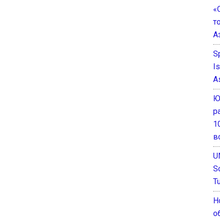
«
т
А
S
I
A
Ю
р
1
в
U
S
T
Н
о