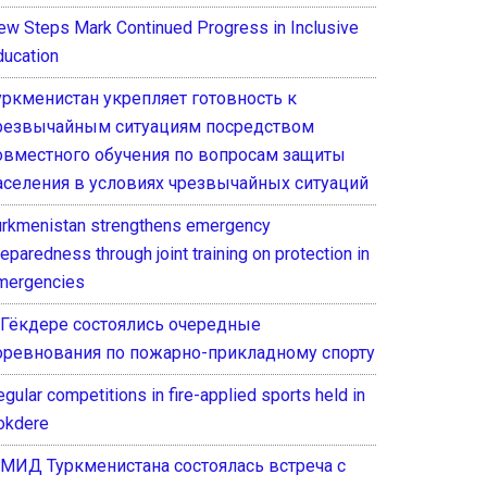
ew Steps Mark Continued Progress in Inclusive
ducation
уркменистан укрепляет готовность к
резвычайным ситуациям посредством
овместного обучения по вопросам защиты
аселения в условиях чрезвычайных ситуаций
urkmenistan strengthens emergency
eparedness through joint training on protection in
mergencies
 Гёкдере состоялись очередные
оревнования по пожарно-прикладному спорту
gular competitions in fire-applied sports held in
okdere
 МИД Туркменистана состоялась встреча с