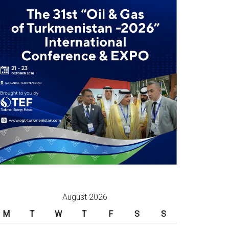
August 2026
M
T
W
T
F
S
S