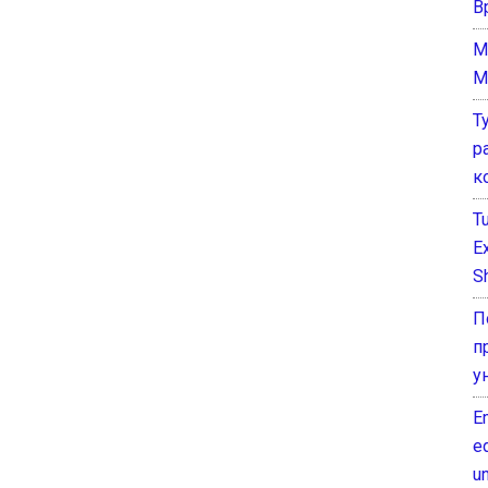
В
M
M
Т
р
к
T
E
Sh
П
п
у
E
e
un