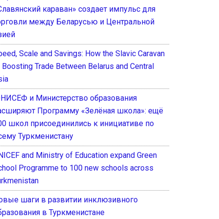
Славянский караван» создает импульс для
орговли между Беларусью и Центральной
зией
peed, Scale and Savings: How the Slavic Caravan
s Boosting Trade Between Belarus and Central
sia
НИСЕФ и Министерство образования
асширяют Программу «Зелёная школа»: ещё
00 школ присоединились к инициативе по
сему Туркменистану
NICEF and Ministry of Education expand Green
chool Programme to 100 new schools across
urkmenistan
овые шаги в развитии инклюзивного
бразования в Туркменистане