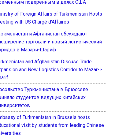
ременным поверенным в делах США
inistry of Foreign Affairs of Turkmenistan Hosts
eeting with US Chargé d’Affaires
уркменистан и Афганистан обсуждают
асширение торговли и новый логистический
оридор в Мазари-Шариф
urkmenistan and Afghanistan Discuss Trade
xpansion and New Logistics Corridor to Mazar-i-
arif
осольство Туркменистана в Брюсселе
риняло студентов ведущих китайских
ниверситетов
mbassy of Turkmenistan in Brussels hosts
ducational visit by students from leading Chinese
iversities