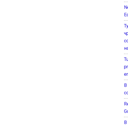
N
E
Т
ч
с
н
T
pr
e
В
с
Re
G
В