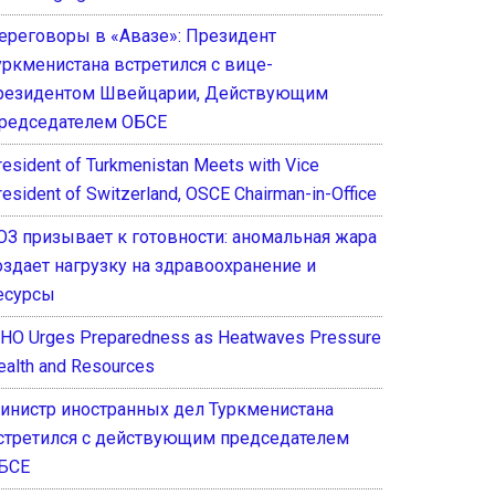
ереговоры в «Авазе»: Президент
уркменистана встретился с вице-
резидентом Швейцарии, Действующим
редседателем ОБСЕ
resident of Turkmenistan Meets with Vice
resident of Switzerland, OSCE Chairman-in-Office
ОЗ призывает к готовности: аномальная жара
оздает нагрузку на здравоохранение и
есурсы
HO Urges Preparedness as Heatwaves Pressure
ealth and Resources
инистр иностранных дел Туркменистана
стретился с действующим председателем
БСЕ