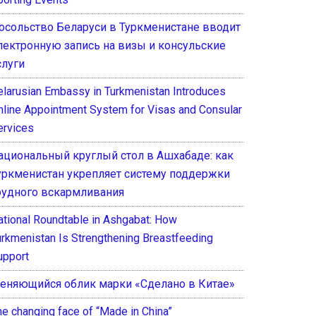
осольство Беларуси в Туркменистане вводит
лектронную запись на визы и консульские
слуги
elarusian Embassy in Turkmenistan Introduces
nline Appointment System for Visas and Consular
ervices
ациональный круглый стол в Ашхабаде: как
уркменистан укрепляет систему поддержки
рудного вскармливания
ational Roundtable in Ashgabat: How
urkmenistan Is Strengthening Breastfeeding
upport
еняющийся облик марки «Сделано в Китае»
he changing face of “Made in China”