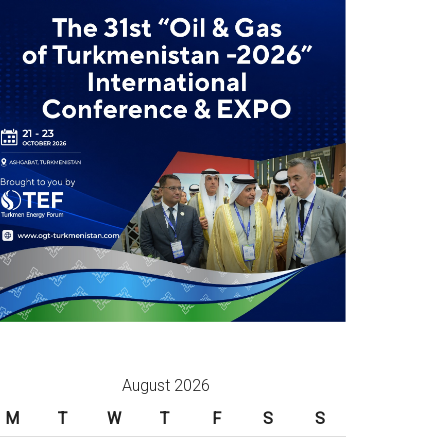
August 2026
M
T
W
T
F
S
S