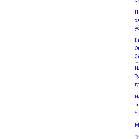
П
э
у
B
O
S
Н
Т
г
N
T
S
М
T