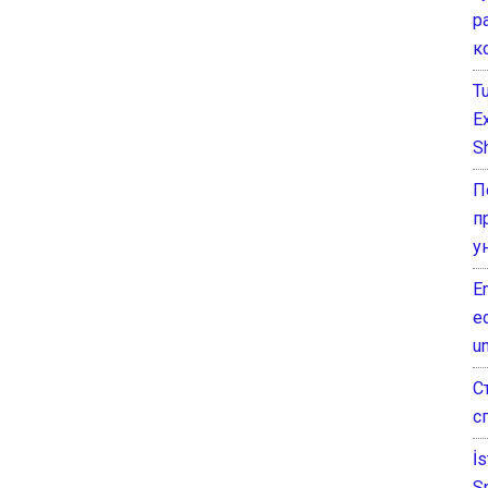
р
к
T
E
Sh
П
п
у
E
e
un
С
с
İ
S