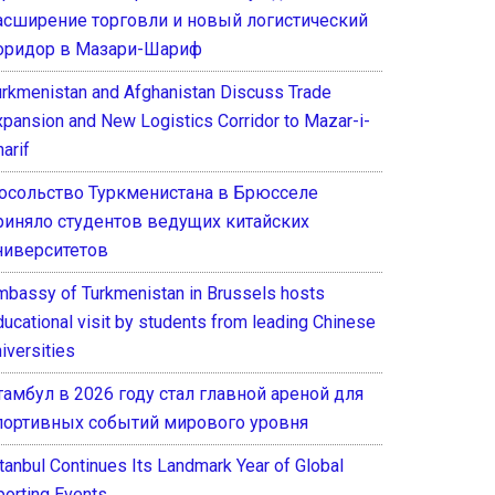
асширение торговли и новый логистический
оридор в Мазари-Шариф
urkmenistan and Afghanistan Discuss Trade
xpansion and New Logistics Corridor to Mazar-i-
arif
осольство Туркменистана в Брюсселе
риняло студентов ведущих китайских
ниверситетов
mbassy of Turkmenistan in Brussels hosts
ducational visit by students from leading Chinese
iversities
тамбул в 2026 году стал главной ареной для
портивных событий мирового уровня
stanbul Continues Its Landmark Year of Global
porting Events