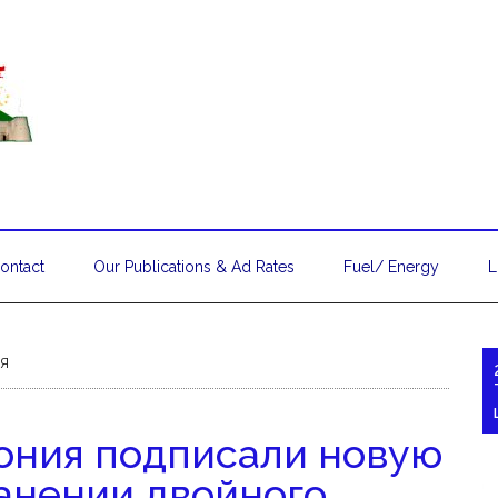
ontact
Our Publications & Ad Rates
Fuel/ Energy
L
я
ония подписали новую
анении двойного