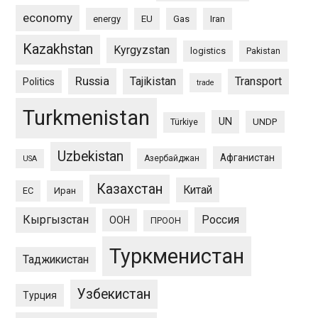
economy
energy
EU
Gas
Iran
Kazakhstan
Kyrgyzstan
logistics
Pakistan
Russia
Tajikistan
Transport
Politics
trade
Turkmenistan
UN
UNDP
Türkiye
Uzbekistan
Афганистан
Азербайджан
USA
Казахстан
Китай
ЕС
Иран
Кыргызстан
Россия
ООН
ПРООН
Туркменистан
Таджикистан
Узбекистан
Турция