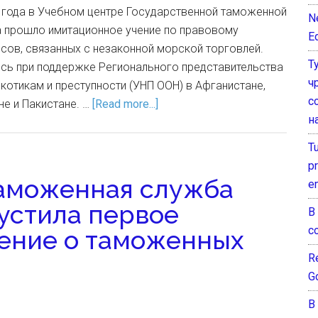
5 года в Учебном центре Государственной таможенной
N
 прошло имитационное учение по правовому
E
сов, связанных с незаконной морской торговлей.
Т
сь при поддержке Регионального представительства
ч
котикам и преступности (УНП ООН) в Афганистане,
с
не и Пакистане. …
[Read more...]
н
T
pr
таможенная служба
e
устила первое
В
с
ение о таможенных
Re
G
В