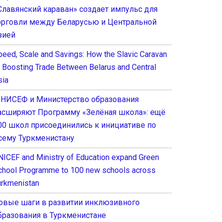
Славянский караван» создает импульс для
орговли между Беларусью и Центральной
зией
peed, Scale and Savings: How the Slavic Caravan
s Boosting Trade Between Belarus and Central
sia
НИСЕФ и Министерство образования
асширяют Программу «Зелёная школа»: ещё
00 школ присоединились к инициативе по
сему Туркменистану
NICEF and Ministry of Education expand Green
chool Programme to 100 new schools across
urkmenistan
овые шаги в развитии инклюзивного
бразования в Туркменистане