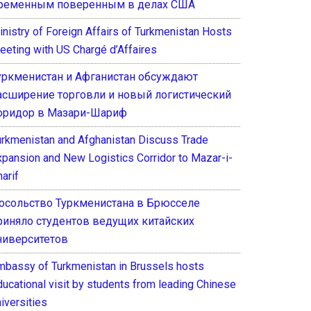
ременным поверенным в делах США
inistry of Foreign Affairs of Turkmenistan Hosts
eeting with US Chargé d’Affaires
уркменистан и Афганистан обсуждают
асширение торговли и новый логистический
оридор в Мазари-Шариф
urkmenistan and Afghanistan Discuss Trade
xpansion and New Logistics Corridor to Mazar-i-
arif
осольство Туркменистана в Брюсселе
риняло студентов ведущих китайских
ниверситетов
mbassy of Turkmenistan in Brussels hosts
ducational visit by students from leading Chinese
iversities