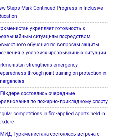
ew Steps Mark Continued Progress in Inclusive
ducation
уркменистан укрепляет готовность к
резвычайным ситуациям посредством
овместного обучения по вопросам защиты
аселения в условиях чрезвычайных ситуаций
urkmenistan strengthens emergency
eparedness through joint training on protection in
mergencies
 Гёкдере состоялись очередные
оревнования по пожарно-прикладному спорту
gular competitions in fire-applied sports held in
okdere
 МИД Туркменистана состоялась встреча с