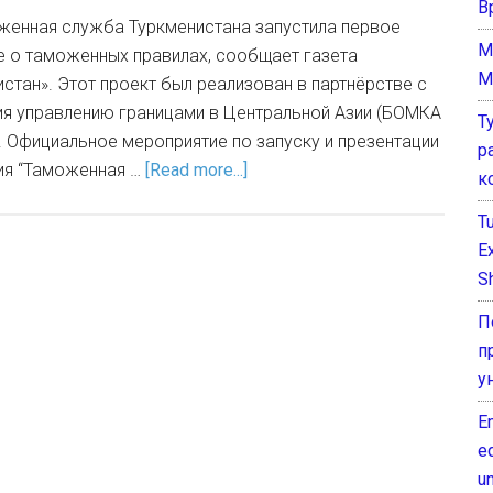
В
женная служба Туркменистана запустила первое
M
 о таможенных правилах, сообщает газета
M
стан». Этот проект был реализован в партнёрстве с
я управлению границами в Центральной Азии (БОМКА
Т
. Официальное мероприятие по запуску и презентации
р
ия “Таможенная …
[Read more...]
к
T
E
Sh
П
п
у
E
e
un