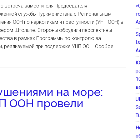
«
ь встреча заместителя Председателя
т
женной службы Туркменистана с Региональным
А
ения ООН по наркотикам и преступности (УНП ООН) в
вером Штольпе. Стороны обсудили перспективы
S
ества в рамках Программы по контролю за
I
и, реализуемой при поддержке УНП ООН. Особое …
A
Ю
р
1
в
ушениями на море:
U
НП ООН провели
S
T
Н
о