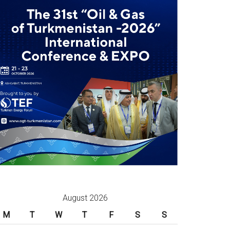
August 2026
M
T
W
T
F
S
S