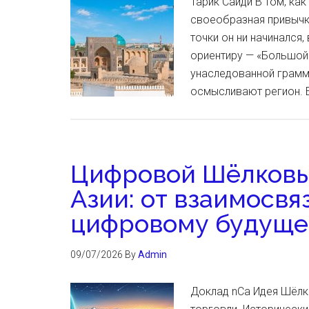
Тарик Саиди В том, как
своеобразная привычка
точки он ни начинался,
ориентиру — «Большой 
унаследованной грамм
осмысливают регион. 
Цифровой Шёлковы
Азии: от взаимосв
цифровому будущ
09/07/2026
By
Admin
Доклад nCa Идея Шёлк