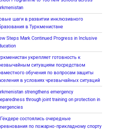
urkmenistan
овые шаги в развитии инклюзивного
бразования в Туркменистане
ew Steps Mark Continued Progress in Inclusive
ducation
уркменистан укрепляет готовность к
резвычайным ситуациям посредством
овместного обучения по вопросам защиты
аселения в условиях чрезвычайных ситуаций
urkmenistan strengthens emergency
eparedness through joint training on protection in
mergencies
 Гёкдере состоялись очередные
оревнования по пожарно-прикладному спорту