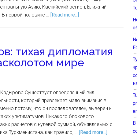
ентральную Азию, Каспийский регион, Ближний
T
 В первой половине …
[Read more...]
Н
о
N
E
ов: тихая дипломатия
асколотом мире
Т
ч
с
н
а Кадырова Существует определенный вид
T
льности, который привлекает мало внимания в
pr
менно потому, что он последователен, выверен и
e
каких ультиматумов. Никакого блокового
В
аких расчетов с нулевой суммой, объявляемых с
с
ика Туркменистана, как правило, …
[Read more...]