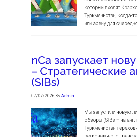
который входят Казахс
Туркменистан, когда-т
или арену для очеред
nCa запускает нов
– Стратегические 
(SIBs)
07/07/2026
By
Admin
Мы запустили новую ли
обзоры (SIBs – на анг
Туркменистан переходи
регионального транспор