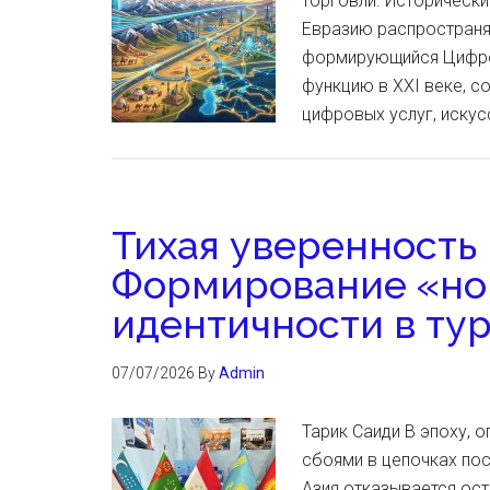
торговли. Исторически
Евразию распространял
формирующийся Цифро
функцию в XXI веке, с
цифровых услуг, искус
Тихая уверенность
Формирование «но
идентичности в ту
07/07/2026
By
Admin
Тарик Саиди В эпоху, 
сбоями в цепочках пос
Азия отказывается ост