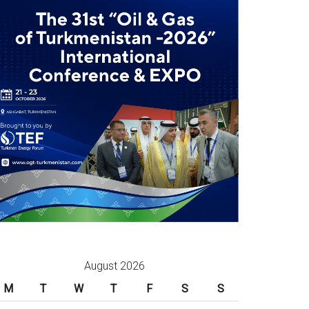
August 2026
M
T
W
T
F
S
S