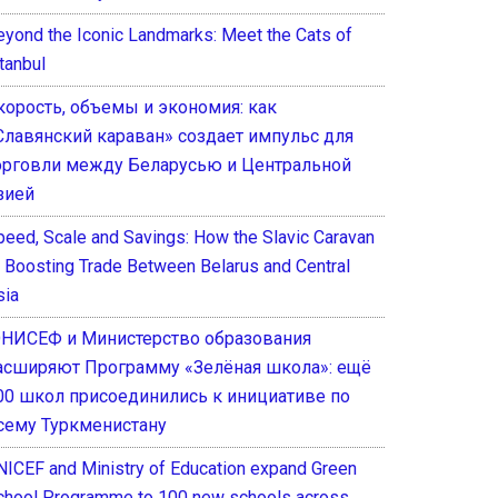
eyond the Iconic Landmarks: Meet the Cats of
tanbul
корость, объемы и экономия: как
Славянский караван» создает импульс для
орговли между Беларусью и Центральной
зией
peed, Scale and Savings: How the Slavic Caravan
s Boosting Trade Between Belarus and Central
sia
НИСЕФ и Министерство образования
асширяют Программу «Зелёная школа»: ещё
00 школ присоединились к инициативе по
сему Туркменистану
NICEF and Ministry of Education expand Green
chool Programme to 100 new schools across