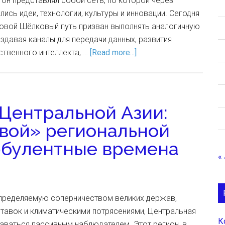
 он представлял собой сеть, по которой через
ись идеи, технологии, культуры и инновации. Сегодня
вой Шёлковый путь призван выполнять аналогичную
оздавая каналы для передачи данных, развития
ственного интеллекта, …
[Read more...]
 Центральной Азии:
вой» региональной
рбулентные времена
« 
определяемую соперничеством великих держав,
тавок и климатическими потрясениями, Центральная
К
аваться пассивным наблюдателем. Этот регион, в