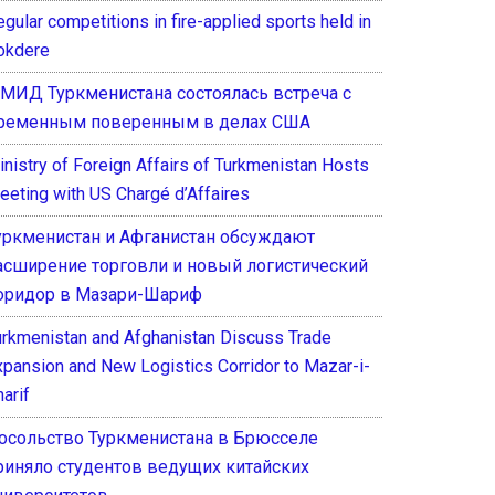
gular competitions in fire-applied sports held in
okdere
 МИД Туркменистана состоялась встреча с
ременным поверенным в делах США
inistry of Foreign Affairs of Turkmenistan Hosts
eeting with US Chargé d’Affaires
уркменистан и Афганистан обсуждают
асширение торговли и новый логистический
оридор в Мазари-Шариф
urkmenistan and Afghanistan Discuss Trade
xpansion and New Logistics Corridor to Mazar-i-
arif
осольство Туркменистана в Брюсселе
риняло студентов ведущих китайских