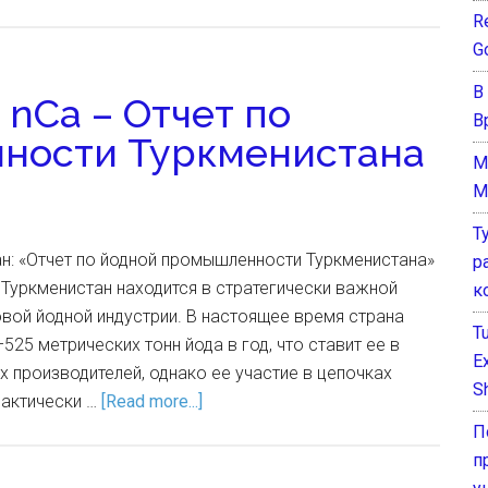
Re
G
В
nCa – Отчет по
В
ности Туркменистана
M
M
Т
н: «Отчет по йодной промышленности Туркменистана»
р
. Туркменистан находится в стратегически важной
к
вой йодной индустрии. В настоящее время страна
T
25 метрических тонн йода в год, что ставит ее в
E
 производителей, однако ее участие в цепочках
Sh
рактически …
[Read more...]
П
п