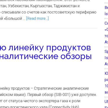
тан, Узбекистан, Кыргызстан, Таджикистан и
B
о списывали со счетов как постсоветскую периферию
İs
ной «Большой …
[Read more...]
С
«
т
А
ую линейку продуктов
S
аналитические обзоры
I
A
Ю
р
1
нейку продуктов – Стратегические аналитические
в
лийском языке). Первый обзор (SIB-001) уже доступен.
т от статуса чистого экспортера газа к роли
U
тно-логистического узла (Connectivity Hub),
S