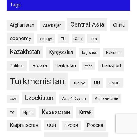
Tags
Central Asia
China
Afghanistan
Azerbaijan
economy
energy
EU
Gas
Iran
Kazakhstan
Kyrgyzstan
logistics
Pakistan
Russia
Tajikistan
Transport
Politics
trade
Turkmenistan
UN
UNDP
Türkiye
Uzbekistan
Афганистан
Азербайджан
USA
Казахстан
Китай
ЕС
Иран
Кыргызстан
Россия
ООН
ПРООН