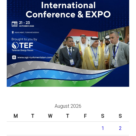
August 2026
M
T
W
T
F
S
S
1
2