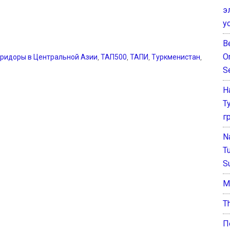
э
у
B
O
оридоры в Центральной Азии
,
ТАП500
,
ТАПИ
,
Туркменистан
,
S
Н
Т
г
N
T
S
М
T
П