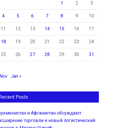
1
2
3
4
5
6
7
8
9
10
11
12
13
14
15
16
17
18
19
20
21
22
23
24
25
26
27
28
29
30
31
 Nov
Jan »
Recent Posts
уркменистан и Афганистан обсуждают
асширение торговли и новый логистический
оридор в Мазари-Шариф