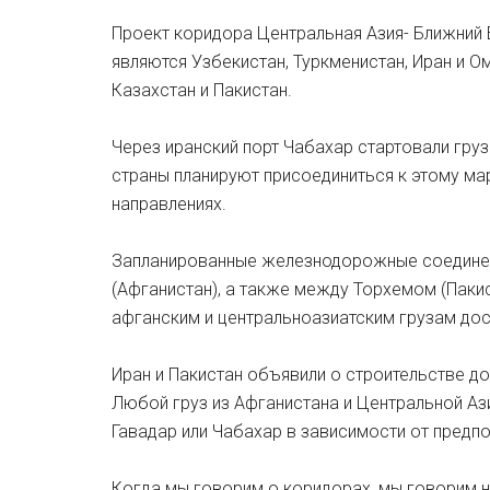
Проект коридора Центральная Азия- Ближний 
являются Узбекистан, Туркменистан, Иран и О
Казахстан и Пакистан.
Через иранский порт Чабахар стартовали груз
страны планируют присоединиться к этому ма
направлениях.
Запланированные железнодорожные соединен
(Афганистан), а также между Торхемом (Паки
афганским и центральноазиатским грузам дост
Иран и Пакистан объявили о строительстве д
Любой груз из Афганистана и Центральной Аз
Гавадар или Чабахар в зависимости от предпо
Когда мы говорим о коридорах, мы говорим 