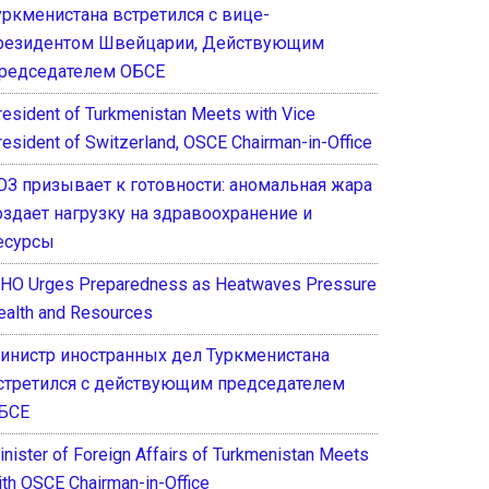
уркменистана встретился с вице-
резидентом Швейцарии, Действующим
редседателем ОБСЕ
resident of Turkmenistan Meets with Vice
resident of Switzerland, OSCE Chairman-in-Office
ОЗ призывает к готовности: аномальная жара
оздает нагрузку на здравоохранение и
есурсы
HO Urges Preparedness as Heatwaves Pressure
ealth and Resources
инистр иностранных дел Туркменистана
стретился с действующим председателем
БСЕ
inister of Foreign Affairs of Turkmenistan Meets
ith OSCE Chairman-in-Office