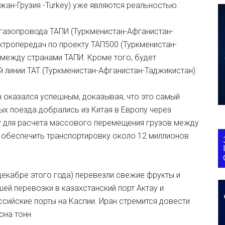
ан-Грузия -Turkey) уже являются реальностью.
 газопровода ТАПИ (Туркменистан-Афганистан-
ектропередач по проекту ТАП500 (Туркменистан-
 между странами ТАПИ. Кроме того, будет
линии ТАТ (Туркменистан-Афганистан-Таджикистан).
н оказался успешным, доказывая, что это самый
х поезда добрались из Китая в Европу через
ву для расчета массового перемещения грузов между
обеспечить транспортировку около 12 миллионов
 декабре этого года) перевезли свежие фрукты и
шей перевозки в казахстанский порт Актау и
ийские порты на Каспии. Иран стремится довести
она тонн.