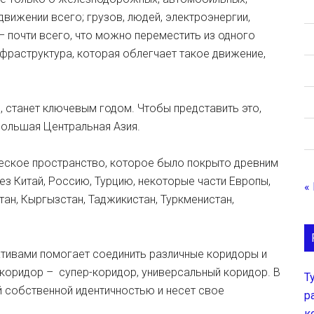
вижении всего; грузов, людей, электроэнергии,
– почти всего, что можно переместить из одного
нфраструктура, которая облегчает такое движение,
о, станет ключевым годом. Чтобы представить это,
Большая Центральная Азия.
ческое пространство, которое было покрыто древним
з Китай, Россию, Турцию, некоторые части Европы,
«
тан, Кыргызстан, Таджикистан, Туркменистан,
тивами помогает соединить различные коридоры и
коридор – супер-коридор, универсальный коридор. В
Т
 собственной идентичностью и несет свое
р
к