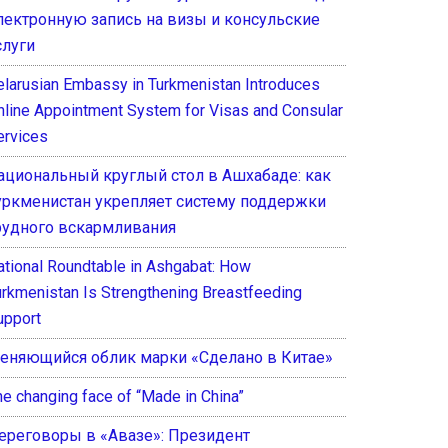
лектронную запись на визы и консульские
слуги
elarusian Embassy in Turkmenistan Introduces
nline Appointment System for Visas and Consular
ervices
ациональный круглый стол в Ашхабаде: как
уркменистан укрепляет систему поддержки
рудного вскармливания
ational Roundtable in Ashgabat: How
urkmenistan Is Strengthening Breastfeeding
upport
еняющийся облик марки «Сделано в Китае»
he changing face of “Made in China”
ереговоры в «Авазе»: Президент