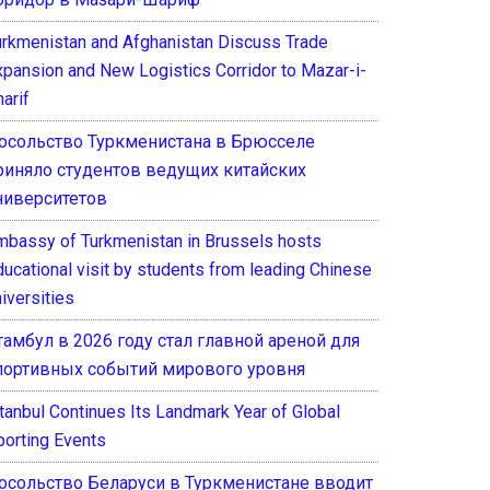
urkmenistan and Afghanistan Discuss Trade
xpansion and New Logistics Corridor to Mazar-i-
arif
осольство Туркменистана в Брюсселе
риняло студентов ведущих китайских
ниверситетов
mbassy of Turkmenistan in Brussels hosts
ducational visit by students from leading Chinese
iversities
тамбул в 2026 году стал главной ареной для
портивных событий мирового уровня
stanbul Continues Its Landmark Year of Global
porting Events
осольство Беларуси в Туркменистане вводит