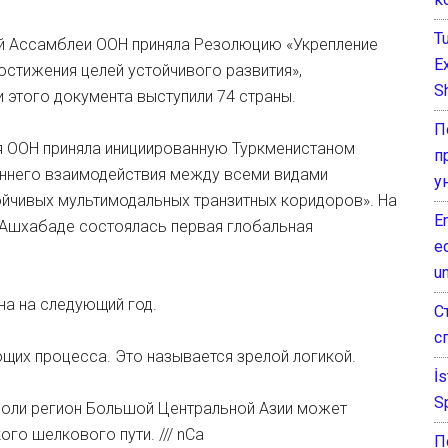
T
ой Ассамблеи ООН приняла Резолюцию «Укрепление
E
остижения целей устойчивого развития»,
Sh
этого документа выступили 74 страны.
П
ея ООН приняла инициированную Туркменистаном
п
ннего взаимодействия между всеми видами
у
ойчивых мультимодальных транзитных коридоров». На
E
 Ашхабаде состоялась первая глобальная
e
.
un
на на следующий год.
С
с
щих процесса. Это называется зрелой логикой.
İ
S
воли регион Большой Центральной Азии может
го шелкового пути. /// nCa
П