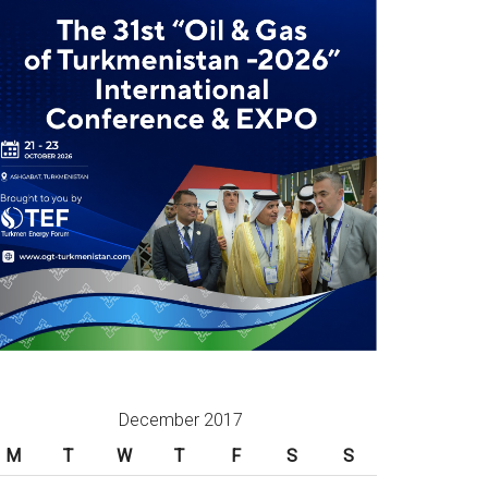
December 2017
M
T
W
T
F
S
S