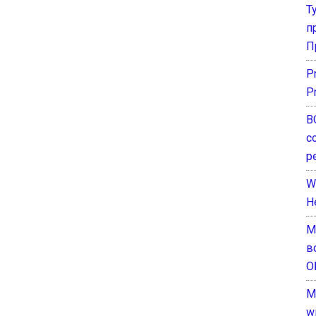
Т
п
П
P
P
В
с
р
W
H
М
в
О
M
w